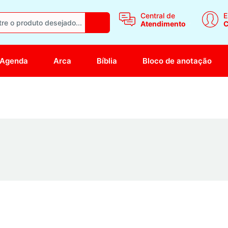
Central de
E
Atendimento
C
Agenda
Arca
Bíblia
Bloco de anotação