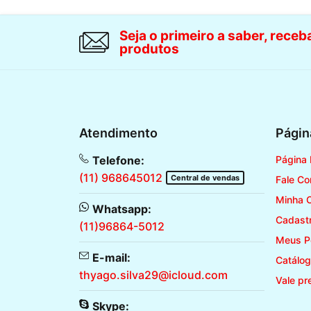
Seja o primeiro a saber, rece
produtos
Atendimento
Págin
Telefone:
Página I
(11) 968645012
Central de vendas
Fale C
Minha 
Whatsapp:
Cadast
(11)96864-5012
Meus P
E-mail:
Catálog
thyago.silva29@icloud.com
Vale pr
Skype: