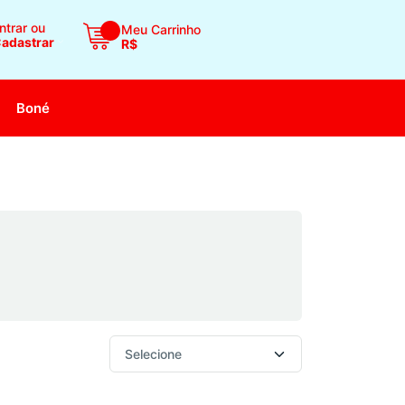
ntrar ou
Meu Carrinho
adastrar
R$
Boné