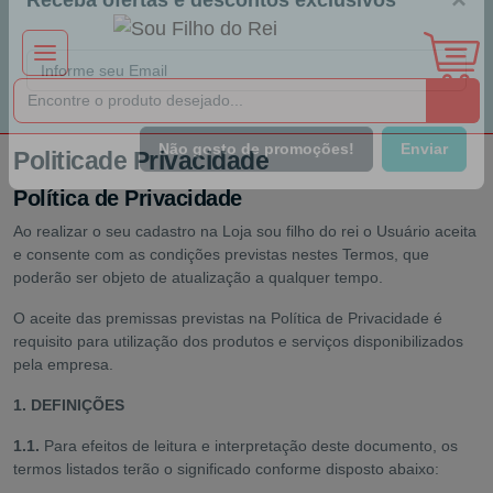
×
Receba ofertas e descontos exclusivos
Politicade Privacidade
Não gosto de promoções!
Enviar
Política de Privacidade
Ao realizar o seu cadastro na Loja sou filho do rei o Usuário aceita
e consente com as condições previstas nestes Termos, que
poderão ser objeto de atualização a qualquer tempo.
O aceite das premissas previstas na Política de Privacidade é
requisito para utilização dos produtos e serviços disponibilizados
pela empresa.
1. DEFINIÇÕES
1.1.
Para efeitos de leitura e interpretação deste documento, os
termos listados terão o significado conforme disposto abaixo: