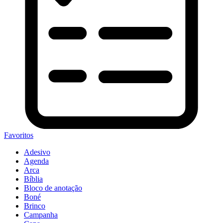
Favoritos
Adesivo
Agenda
Arca
Bíblia
Bloco de anotação
Boné
Brinco
Campanha