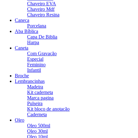
Chaveiro EVA
Chaveiro Mdf
Chaveiro Resina
Caneca
Porcelana
Aba Bíblica
Capa De Biblia
Harpa
Caneta
Com Gravação
Especial
Feminino
Infantil
Broche
Lembrancinhas
Madeira
Kit caderneta
Marca pagina
Pulseira
Kit bloco de anotação
Caderneta
Oleo
Oleo 500ml
Oleo 30ml
Oleo 10ml