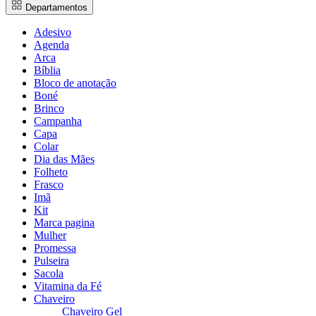
Departamentos
Adesivo
Agenda
Arca
Bíblia
Bloco de anotação
Boné
Brinco
Campanha
Capa
Colar
Dia das Mães
Folheto
Frasco
Imã
Kit
Marca pagina
Mulher
Promessa
Pulseira
Sacola
Vitamina da Fé
Chaveiro
Chaveiro Gel