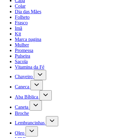
Capa
Colar
Dia das Mães
Folheto
Frasco
Imã
Kit
Marca pagina
Mulher
Promessa
Pulseira
Sacola
Vitamina da Fé
Chaveiro
Caneca
Aba Bíblica
Caneta
Broche
Lembrancinhas
Oleo