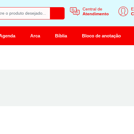
Central de
E
Atendimento
C
Agenda
Arca
Bíblia
Bloco de anotação