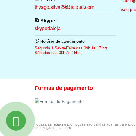
Catálog
thyago.silva29@icloud.com
Vale pr
Skype:
skypedaloja
Horário de atendimento
Segunda à Sexta-Feira das 09h às 17 hrs
Sábados das 09h às 15hrs
Formas de pagamento
Todasa as regras e promoções são válidas apenas para produt
finalização da compra.